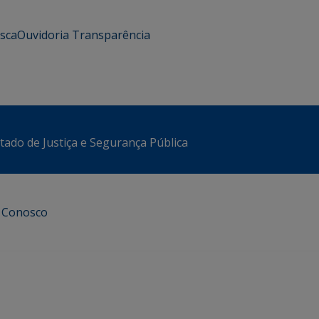
usca
Ouvidoria
Transparência
stado de Justiça e Segurança Pública
e Conosco