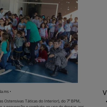
V
a.ms •
s Ostensivas Táticas do Interior), do 7º BPM,
re a prevenção e combate ao uso de drogas aos