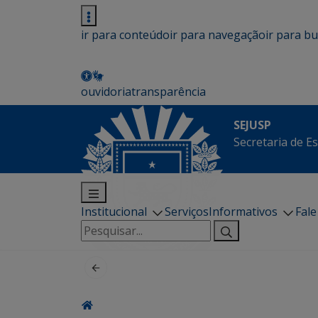
ir para conteúdo
ir para navegação
ir para b
ouvidoria
transparência
SEJUSP
Secretaria de E
Institucional
Serviços
Informativos
Fal
Pesquisar
por: