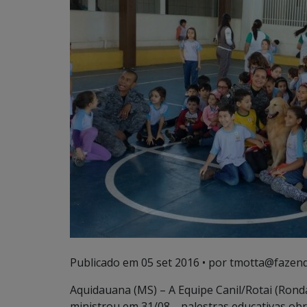
Publicado em
05 set 2016
• por tmotta@fazend
Aquidauana (MS) – A Equipe Canil/Rotai (Ronda
ministrou em 31/08, palestras educativas ob