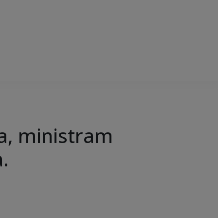
a, ministram
.