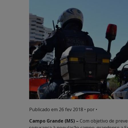
Publicado em
26 fev 2018
• por •
Campo Grande (MS) –
Com objetivo de preven
segurança à população campo-grandense a Sec