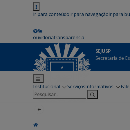
ir para conteúdo
ir para navegação
ir para b
ouvidoria
transparência
SEJUSP
Secretaria de E
Institucional
Serviços
Informativos
Fal
Pesquisar
por: