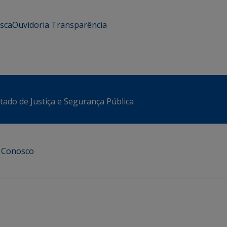
usca
Ouvidoria
Transparência
stado de Justiça e Segurança Pública
e Conosco