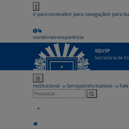
ir para conteúdo
ir para navegação
ir para b
ouvidoria
transparência
SEJUSP
Secretaria de E
Institucional
Serviços
Informativos
Fal
Pesquisar
por: