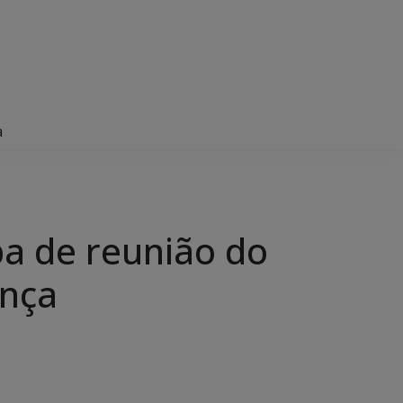
a
ipa de reunião do
ança