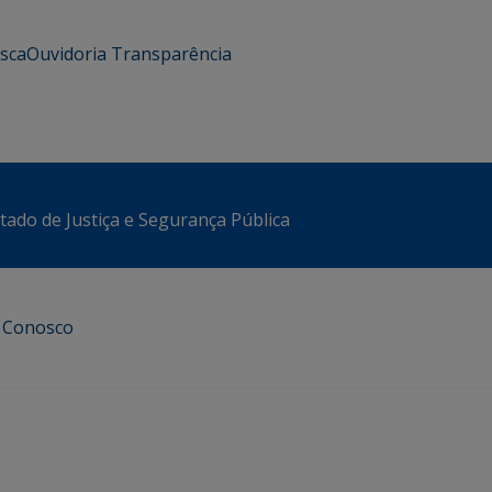
usca
Ouvidoria
Transparência
stado de Justiça e Segurança Pública
e Conosco