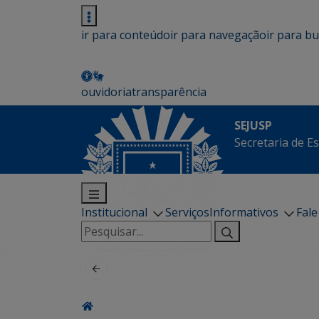
ir para conteúdo
ir para navegação
ir para b
ouvidoria
transparência
SEJUSP
Secretaria de E
Institucional
Serviços
Informativos
Fal
Pesquisar
por: