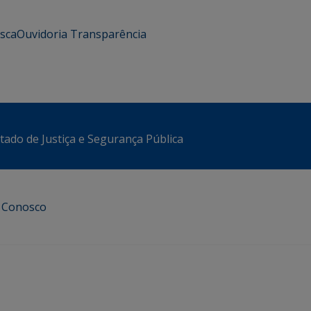
usca
Ouvidoria
Transparência
stado de Justiça e Segurança Pública
e Conosco