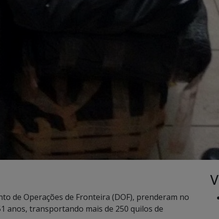
V
o de Operações de Fronteira (DOF), prenderam no
51 anos, transportando mais de 250 quilos de