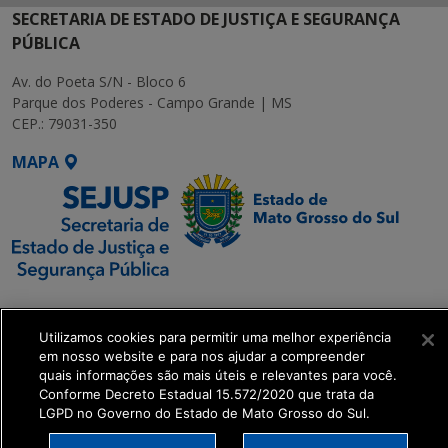
SECRETARIA DE ESTADO DE JUSTIÇA E SEGURANÇA
PÚBLICA
Av. do Poeta S/N - Bloco 6
Parque dos Poderes - Campo Grande | MS
CEP.: 79031-350
MAPA
SETDIG | Secretaria-
Executiva de
Utilizamos cookies para permitir uma melhor experiência
Transformação Digital
em nosso website e para nos ajudar a compreender
quais informações são mais úteis e relevantes para você.
Conforme Decreto Estadual 15.572/2020 que trata da
get_footer();
LGPD no Governo do Estado de Mato Grosso do Sul.