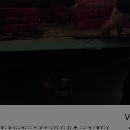
V
o de Operações de Fronteira (DOF) apreenderam