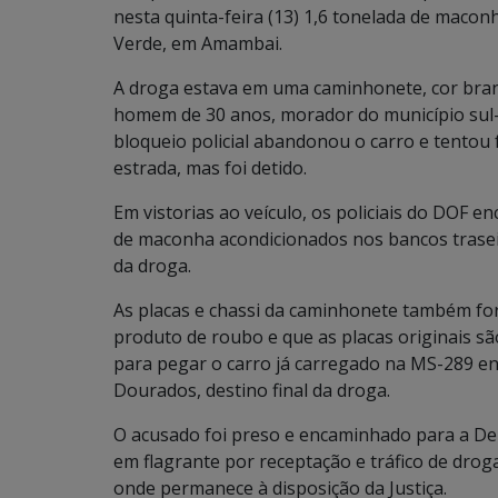
nesta quinta-feira (13) 1,6 tonelada de maconh
Verde, em Amambai.
A droga estava em uma caminhonete, cor bran
homem de 30 anos, morador do município sul-m
bloqueio policial abandonou o carro e tentou
estrada, mas foi detido.
Em vistorias ao veículo, os policiais do DOF e
de maconha acondicionados nos bancos traseir
da droga.
As placas e chassi da caminhonete também fo
produto de roubo e que as placas originais sã
para pegar o carro já carregado na MS-289 en
Dourados, destino final da droga.
O acusado foi preso e encaminhado para a Dele
em flagrante por receptação e tráfico de drog
onde permanece à disposição da Justiça.