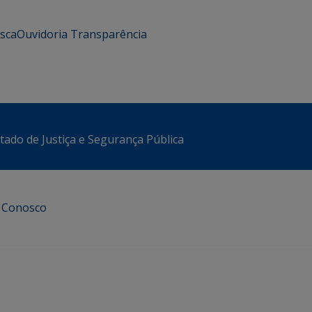
usca
Ouvidoria
Transparência
stado de Justiça e Segurança Pública
e Conosco