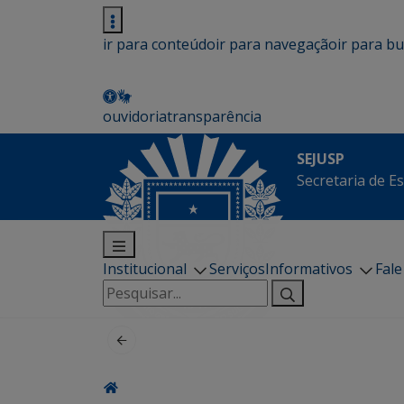
ir para conteúdo
ir para navegação
ir para b
ouvidoria
transparência
SEJUSP
Secretaria de E
Institucional
Serviços
Informativos
Fal
Pesquisar
por: