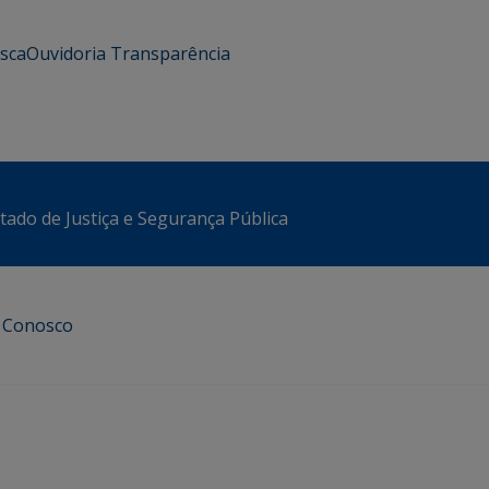
usca
Ouvidoria
Transparência
stado de Justiça e Segurança Pública
e Conosco