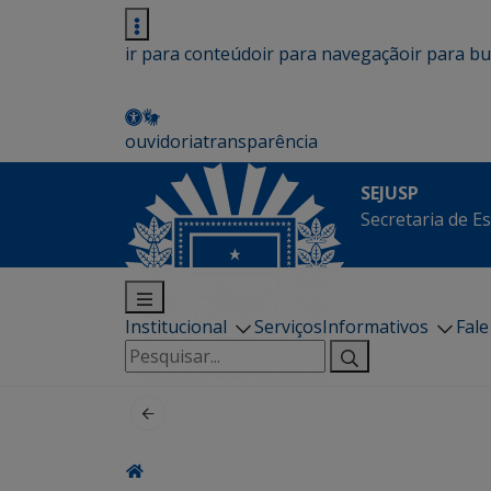
ir para conteúdo
ir para navegação
ir para b
ouvidoria
transparência
SEJUSP
Secretaria de E
Institucional
Serviços
Informativos
Fal
Pesquisar
por: