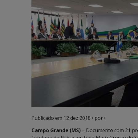
Publicado em
12 dez 2018
• por •
Campo Grande (MS) –
Documento com 21 pro
fronteira do País e em todo Mato Grosso do 