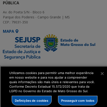
PÚBLICA
Av. do Poeta S/N - Bloco 6
Parque dos Poderes - Campo Grande | MS
CEP.: 79031-350
MAPA
SETDIG | Secretaria-
Executiva de
Utilizamos cookies para permitir uma melhor experiência
Transformação Digital
em nosso website e para nos ajudar a compreender
quais informações são mais úteis e relevantes para você.
Conforme Decreto Estadual 15.572/2020 que trata da
get_footer();
LGPD no Governo do Estado de Mato Grosso do Sul.
Definições de cookies
Prosseguir com todos