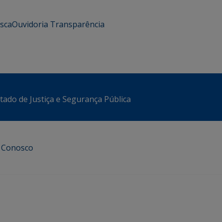
usca
Ouvidoria
Transparência
stado de Justiça e Segurança Pública
e Conosco