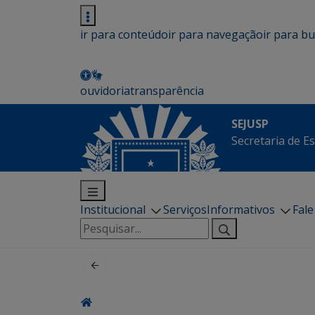
ir para conteúdo
ir para navegação
ir para b
ouvidoria
transparência
SEJUSP
Secretaria de E
Institucional
Serviços
Informativos
Fal
Pesquisar
por: