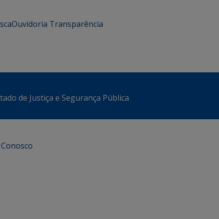
usca
Ouvidoria
Transparência
stado de Justiça e Segurança Pública
e Conosco