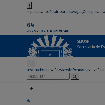
ir para conteúdo
ir para navegação
ir para b
ouvidoria
transparência
SEJUSP
Secretaria de E
Institucional
Serviços
Informativos
Fal
Pesquisar
por: