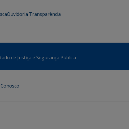
usca
Ouvidoria
Transparência
stado de Justiça e Segurança Pública
e Conosco