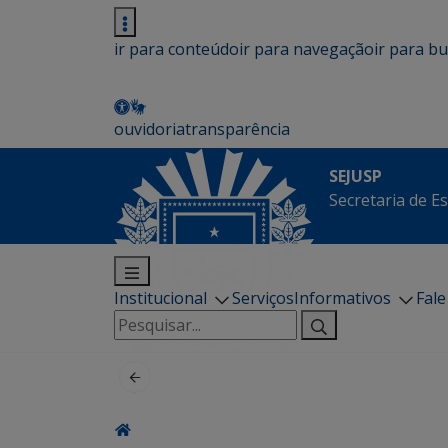
ir para conteúdo
ir para navegação
ir para b
ouvidoria
transparência
SEJUSP
Secretaria de E
Institucional
Serviços
Informativos
Fal
Pesquisar
por: