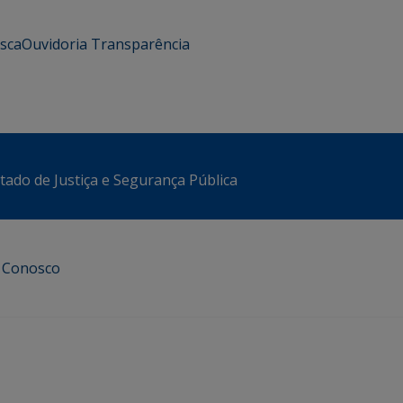
usca
Ouvidoria
Transparência
stado de Justiça e Segurança Pública
e Conosco