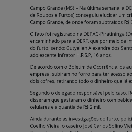
Campo Grande (MS) – Na última semana, a DER
de Roubos e Furtos) conseguiu elucidar um cr
Campo Grande, de onde foram subtraídos R$ 35 
O fato foi registrado na DEPAC-Piratininga (
encaminhado para a DERF, que por meio de inve
do furto, sendo: Gutyellen Alexandre dos Santo
adolescente infrator H.R.S.P, 16 anos.
De acordo com o Boletim de Ocorrência, os a
empresa, subiram no forro para ter acesso ao
dois cofres, retirando todo o dinheiro que lá
Segundo o delegado responsável pelo caso, R
disseram que gastaram o dinheiro com bebidas
celulares e a quantia de R$ 2 mil.
Ainda durante as investigações do furto, polic
Coelho Vieira, o caseiro José Carlos Solino V