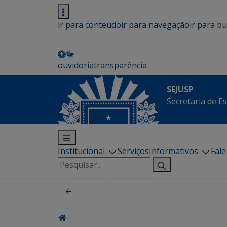
ir para conteúdo
ir para navegação
ir para b
ouvidoria
transparência
SEJUSP
Secretaria de E
Institucional
Serviços
Informativos
Fal
Pesquisar
por: