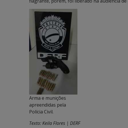
flagrante, porém, foi liberado na audiência d
Arma e munições
apreendidas pela
Polícia Civil.
Texto: Keila Flores | DERF