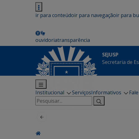
ir para conteúdo
ir para navegação
ir para b
ouvidoria
transparência
SEJUSP
Secretaria de E
Institucional
Serviços
Informativos
Fal
Pesquisar
por: