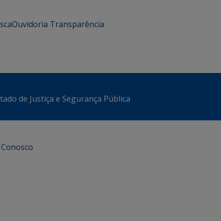
usca
Ouvidoria
Transparência
stado de Justiça e Segurança Pública
e Conosco