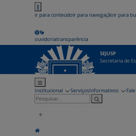
ir para conteúdo
ir para navegação
ir para b
ouvidoria
transparência
SEJUSP
Secretaria de E
Institucional
Serviços
Informativos
Fal
Pesquisar
por: