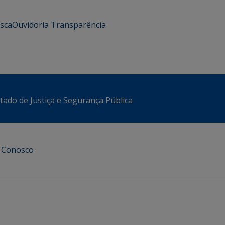
usca
Ouvidoria
Transparência
stado de Justiça e Segurança Pública
e Conosco