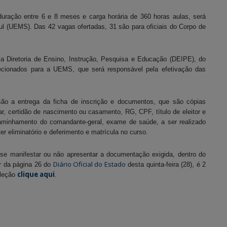
duração entre 6 e 8 meses e carga horária de 360 horas aulas, será
l (UEMS). Das 42 vagas ofertadas, 31 são para oficiais do Corpo de
ela Diretoria de Ensino, Instrução, Pesquisa e Educação (DEIPE), do
lecionados para a UEMS, que será responsável pela efetivação das
são a entrega da ficha de inscrição e documentos, que são cópias
ar, certidão de nascimento ou casamento, RG, CPF, título de eleitor e
aminhamento do comandante-geral, exame de saúde, a ser realizado
r eliminatório e deferimento e matrícula no curso.
 se manifestar ou não apresentar a documentação exigida, dentro do
Diário Oficial do Estado
ir da página 26 do
desta quinta-feira (28), é 2
clique aqui
eleção
.