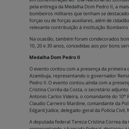
pela entrega da Medalha Dom Pedro II, a mais
bombeiros militares que tenham se destacado
forças ou de forças auxiliares, além de cidad
relevante contribuição à instituição Bombeiro 
Na ocasião, também foram condecorados bomb
10, 20 e 30 anos, concedidas aos por bons ser
Medalha Dom Pedro II
O evento contou com a presença da primeira 
Azambuja, representando o governador Rein
Pedro II. O evento contou ainda com a presen
Cristina Corrêa da Costa, o secretário adjunto
Antonio Carlos Videira, o comandante do 10°
Claudio Carneiro Mardine, comandante da Políc
Edgard Júdice, delegado-geral da Polícia Civil
A deputada federal Tereza Cristina Correa da
representando a bancada federal, destacou a 