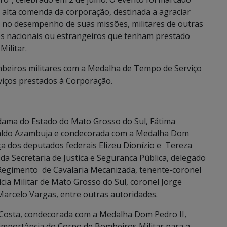
 alta comenda da corporação, destinada a agraciar
 no desempenho de suas missões, militares de outras
ãos nacionais ou estrangeiros que tenham prestado
Militar.
eiros militares com a Medalha de Tempo de Serviço
viços prestados à Corporação.
dama do Estado do Mato Grosso do Sul, Fátima
aldo Azambuja e condecorada com a Medalha Dom
ça dos deputados federais Elizeu Dionízio e Tereza
 da Secretaria de Justica e Seguranca Pública, delegado
 Regimento de Cavalaria Mecanizada, tenente-coronel
ia Militar de Mato Grosso do Sul, coronel Jorge
, Marcelo Vargas, entre outras autoridades.
 Costa, condecorada com a Medalha Dom Pedro II,
importância do Corpo de Bombeiros Militar para a