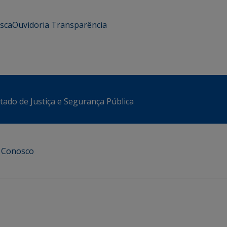
usca
Ouvidoria
Transparência
stado de Justiça e Segurança Pública
e Conosco