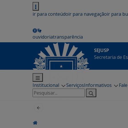
ir para conteúdo
ir para navegação
ir para b
ouvidoria
transparência
SEJUSP
Secretaria de E
Institucional
Serviços
Informativos
Fal
Pesquisar
por: