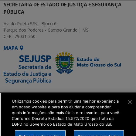
SECRETARIA DE ESTADO DE JUSTIÇA E SEGURANÇA
PÚBLICA
Av. do Poeta S/N - Bloco 6
Parque dos Poderes - Campo Grande | MS
CEP.: 79031-350
MAPA
SETDIG | Secretaria-
Executiva de
Utilizamos cookies para permitir uma melhor experiência
Transformação Digital
em nosso website e para nos ajudar a compreender
quais informações são mais úteis e relevantes para você.
Conforme Decreto Estadual 15.572/2020 que trata da
get_footer();
LGPD no Governo do Estado de Mato Grosso do Sul.