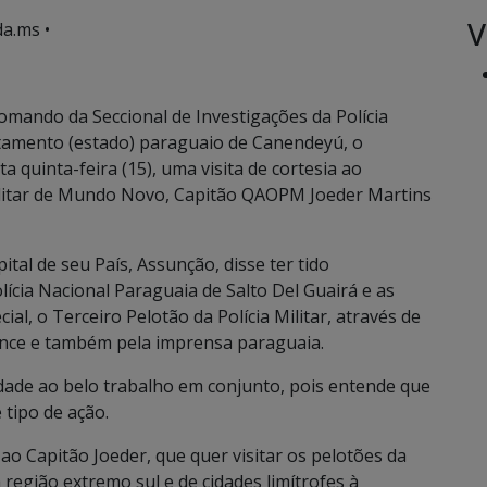
V
a.ms •
mando da Seccional de Investigações da Polícia
artamento (estado) paraguaio de Canendeyú, o
a quinta-feira (15), uma visita de cortesia ao
ilitar de Mundo Novo, Capitão QAOPM Joeder Martins
ital de seu País, Assunção, disse ter tido
lícia Nacional Paraguaia de Salto Del Guairá e as
l, o Terceiro Pelotão da Polícia Militar, através de
ence e também pela imprensa paraguaia.
dade ao belo trabalho em conjunto, pois entende que
 tipo de ação.
o Capitão Joeder, que quer visitar os pelotões da
da região extremo sul e de cidades limítrofes à