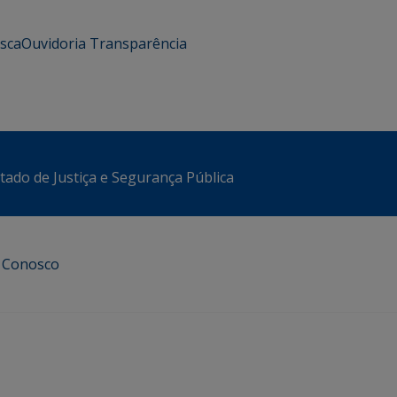
usca
Ouvidoria
Transparência
stado de Justiça e Segurança Pública
e Conosco