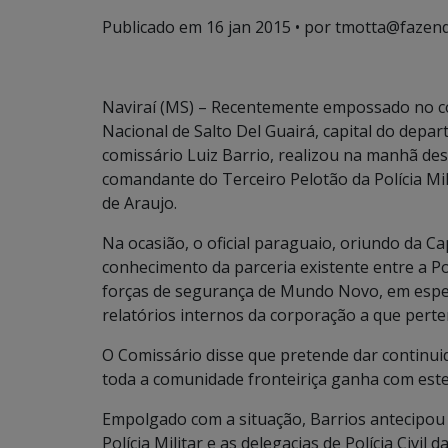
Publicado em
16 jan 2015
• por tmotta@fazend
Naviraí (MS) – Recentemente empossado no co
Nacional de Salto Del Guairá, capital do dep
comissário Luiz Barrio, realizou na manhã dest
comandante do Terceiro Pelotão da Polícia M
de Araujo.
Na ocasião, o oficial paraguaio, oriundo da Cap
conhecimento da parceria existente entre a Po
forças de segurança de Mundo Novo, em especia
relatórios internos da corporação a que pert
O Comissário disse que pretende dar continui
toda a comunidade fronteiriça ganha com este
Empolgado com a situação, Barrios antecipou a
Polícia Militar e as delegacias de Polícia Civil 