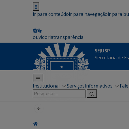
ir para conteúdo
ir para navegação
ir para b
ouvidoria
transparência
SEJUSP
Secretaria de E
Institucional
Serviços
Informativos
Fal
Pesquisar
por: