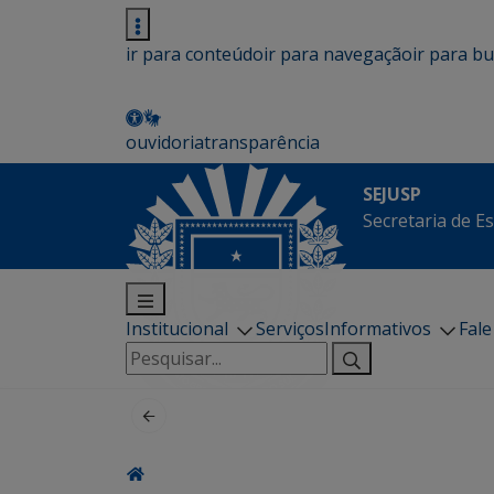
ir para conteúdo
ir para navegação
ir para b
ouvidoria
transparência
SEJUSP
Secretaria de E
Institucional
Serviços
Informativos
Fal
Pesquisar
por: