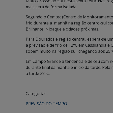
Mato Grosso do Sul nesta sexta-feira. Nas reg
mais será de forma isolada.
Segundo o Cemtec (Centro de Monitoramento d
frio durante a manhã na região centro-sul c
Brilhante, Nioaque e cidades próximas.
Para Dourados e região central, espera-se u
a previsão é de frio de 12°C em Cassilândia 
sobem muito na região sul, chegando aos 25°
Em Campo Grande a tendência é de céu com ne
durante final da manhã e início da tarde. Pe
a tarde 28°C.
Categorias :
PREVISÃO DO TEMPO