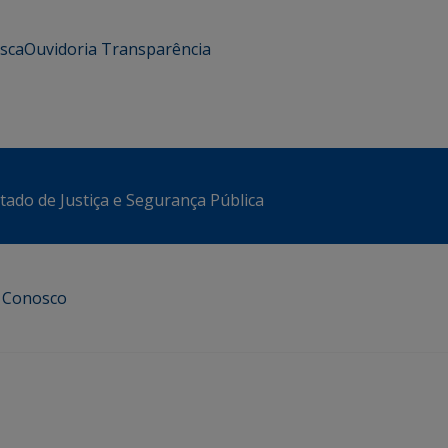
usca
Ouvidoria
Transparência
stado de Justiça e Segurança Pública
e Conosco