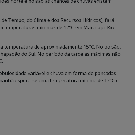
iões norte e bolsão as chances de chuvas existem,
e Tempo, do Clima e dos Recursos Hídricos), fará
om temperaturas mínimas de 12°C em Maracaju, Rio
ma temperatura de aproximadamente 15°C. No bolsão,
e Chapadão do Sul. No período da tarde as máximas não
C.
bulosidade variável e chuva em forma de pancadas
la manhã espera-se uma temperatura mínima de 13°C e