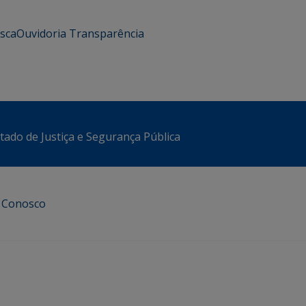
usca
Ouvidoria
Transparência
stado de Justiça e Segurança Pública
e Conosco