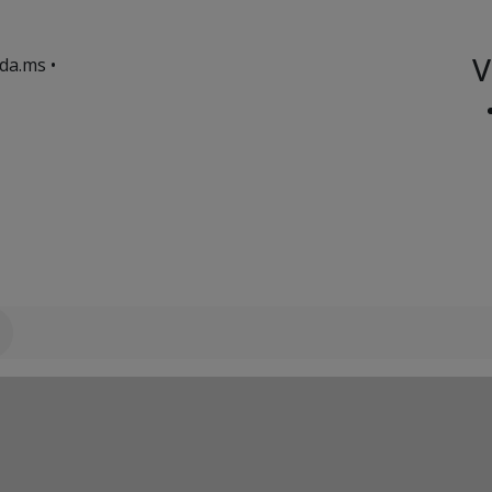
V
da.ms •