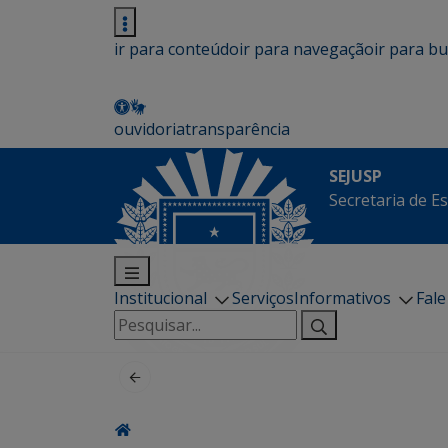
ir para conteúdo
ir para navegação
ir para b
ouvidoria
transparência
SEJUSP
Secretaria de E
Institucional
Serviços
Informativos
Fal
Pesquisar
por: