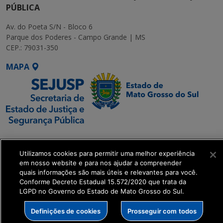
PÚBLICA
Av. do Poeta S/N - Bloco 6
Parque dos Poderes - Campo Grande | MS
CEP.: 79031-350
MAPA
SETDIG | Secretaria-
Executiva de
Utilizamos cookies para permitir uma melhor experiência
Transformação Digital
em nosso website e para nos ajudar a compreender
quais informações são mais úteis e relevantes para você.
Conforme Decreto Estadual 15.572/2020 que trata da
get_footer();
LGPD no Governo do Estado de Mato Grosso do Sul.
Definições de cookies
Prosseguir com todos