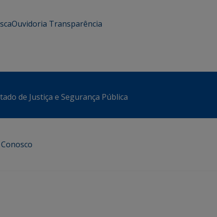
usca
Ouvidoria
Transparência
stado de Justiça e Segurança Pública
e Conosco