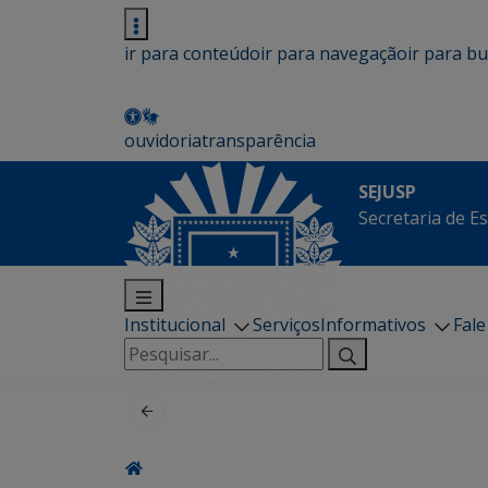
ir para conteúdo
ir para navegação
ir para b
ouvidoria
transparência
SEJUSP
Secretaria de E
Institucional
Serviços
Informativos
Fal
Pesquisar
por: