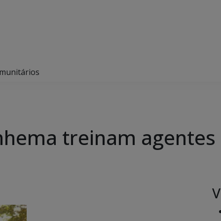
munitários
nhema treinam agentes 
V