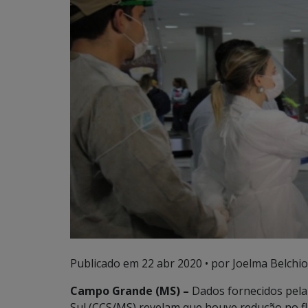
Publicado em
22 abr 2020
• por Joelma Belchio
Campo Grande (MS) –
Dados fornecidos pela
Sul (CCS/MS) revelam que houve redução no f