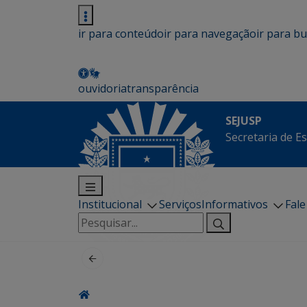
ir para conteúdo
ir para navegação
ir para b
ouvidoria
transparência
SEJUSP
Secretaria de E
Institucional
Serviços
Informativos
Fal
Pesquisar
por: