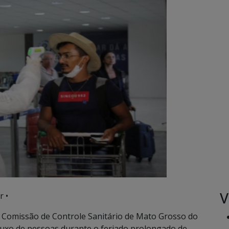
V
r •
 Comissão de Controle Sanitário de Mato Grosso do
luxo de pessoas durante o feriado prolongado de