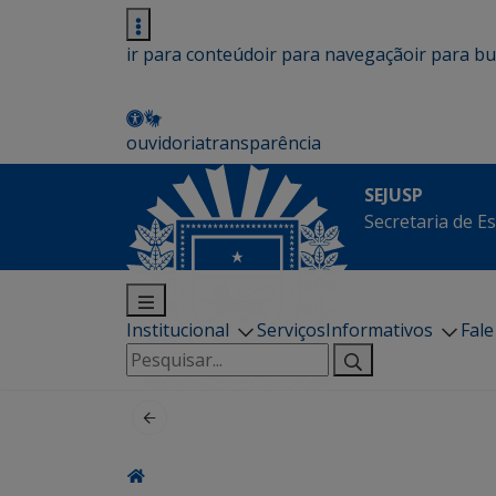
ir para conteúdo
ir para navegação
ir para b
ouvidoria
transparência
SEJUSP
Secretaria de E
Institucional
Serviços
Informativos
Fal
Pesquisar
por: