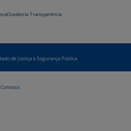
usca
Ouvidoria
Transparência
stado de Justiça e Segurança Pública
e Conosco