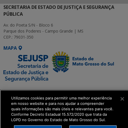
SECRETARIA DE ESTADO DE JUSTIÇA E SEGURANÇA
PÚBLICA
Av. do Poeta S/N - Bloco 6
Parque dos Poderes - Campo Grande | MS
CEP.: 79031-350
MAPA
SETDIG | Secretaria-
Executiva de
Utilizamos cookies para permitir uma melhor experiência
Transformação Digital
em nosso website e para nos ajudar a compreender
quais informações são mais úteis e relevantes para você.
Conforme Decreto Estadual 15.572/2020 que trata da
get_footer();
LGPD no Governo do Estado de Mato Grosso do Sul.