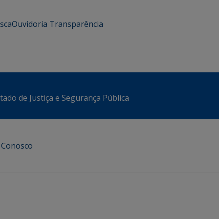
usca
Ouvidoria
Transparência
stado de Justiça e Segurança Pública
e Conosco