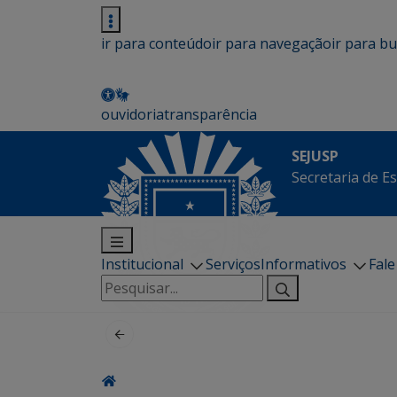
ir para conteúdo
ir para navegação
ir para b
ouvidoria
transparência
SEJUSP
Secretaria de E
Institucional
Serviços
Informativos
Fal
Pesquisar
por: