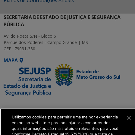
Planos de Contratações Anuais
SECRETARIA DE ESTADO DE JUSTIÇA E SEGURANÇA
PÚBLICA
Av. do Poeta S/N - Bloco 6
Parque dos Poderes - Campo Grande | MS
CEP.: 79031-350
MAPA
SETDIG | Secretaria-
Executiva de
Transformação Digital
Utilizamos cookies para permitir uma melhor experiência
em nosso website e para nos ajudar a compreender
quais informações são mais úteis e relevantes para você.
get_footer();
Conforme Decreto Estadual 15.572/2020 que trata da