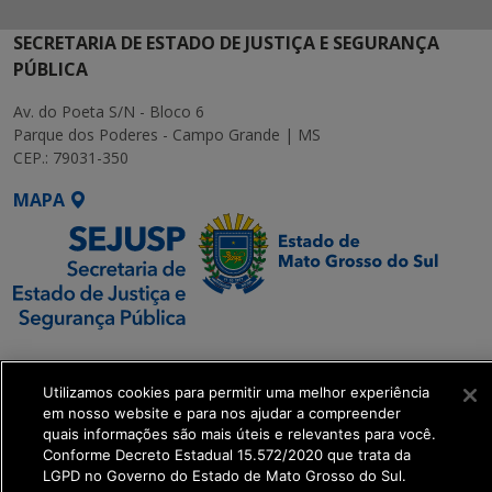
SECRETARIA DE ESTADO DE JUSTIÇA E SEGURANÇA
PÚBLICA
Av. do Poeta S/N - Bloco 6
Parque dos Poderes - Campo Grande | MS
CEP.: 79031-350
MAPA
SETDIG | Secretaria-
Executiva de
Utilizamos cookies para permitir uma melhor experiência
Transformação Digital
em nosso website e para nos ajudar a compreender
quais informações são mais úteis e relevantes para você.
Conforme Decreto Estadual 15.572/2020 que trata da
get_footer();
LGPD no Governo do Estado de Mato Grosso do Sul.