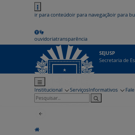
ir para conteúdo
ir para navegação
ir para b
ouvidoria
transparência
SEJUSP
Secretaria de E
Institucional
Serviços
Informativos
Fal
Pesquisar
por: