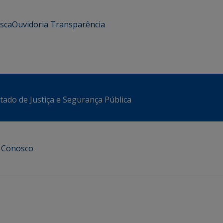
usca
Ouvidoria
Transparência
stado de Justiça e Segurança Pública
e Conosco