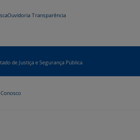
usca
Ouvidoria
Transparência
stado de Justiça e Segurança Pública
e Conosco