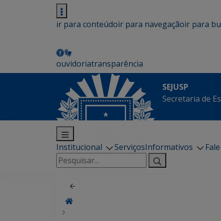
ir para conteúdo
ir para navegação
ir para b
ouvidoria
transparência
SEJUSP
Secretaria de E
Institucional
Serviços
Informativos
Fal
Pesquisar
por: