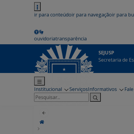
ir para conteúdo
ir para navegação
ir para b
ouvidoria
transparência
SEJUSP
Secretaria de E
Institucional
Serviços
Informativos
Fal
Pesquisar
por: