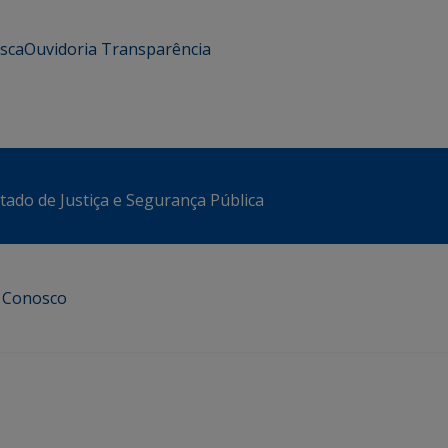
usca
Ouvidoria
Transparência
stado de Justiça e Segurança Pública
e Conosco