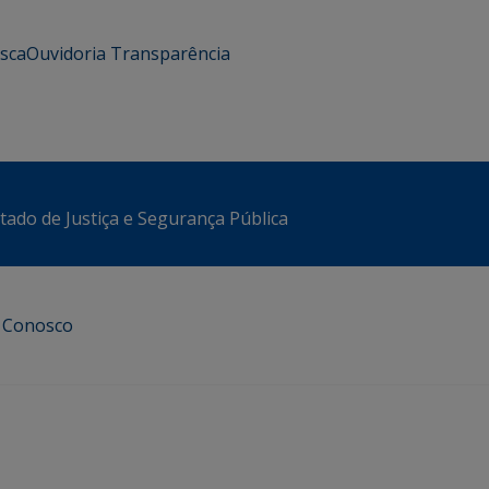
usca
Ouvidoria
Transparência
stado de Justiça e Segurança Pública
e Conosco