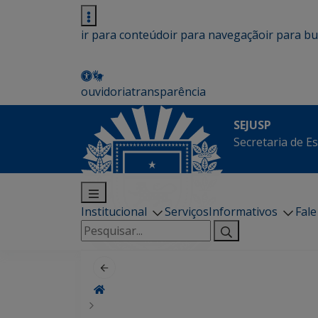
ir para conteúdo
ir para navegação
ir para b
ouvidoria
transparência
SEJUSP
Secretaria de E
Institucional
Serviços
Informativos
Fal
Pesquisar
por: