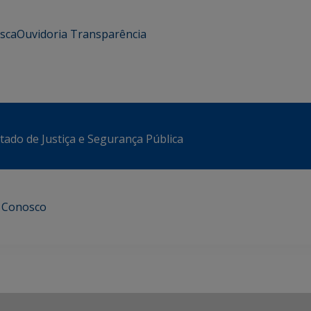
usca
Ouvidoria
Transparência
stado de Justiça e Segurança Pública
e Conosco