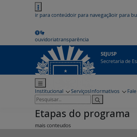
ir para conteúdo
ir para navegação
ir para b
ouvidoria
transparência
SEJUSP
Secretaria de E
Institucional
Serviços
Informativos
Fal
Pesquisar
por:
Etapas do programa
mais conteudos