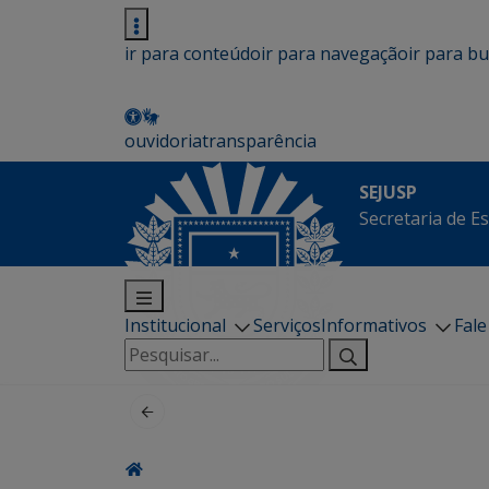
ir para conteúdo
ir para navegação
ir para b
ouvidoria
transparência
SEJUSP
Secretaria de E
Institucional
Serviços
Informativos
Fal
Pesquisar
por: