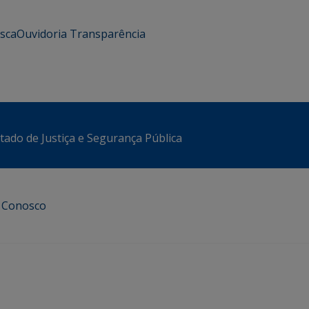
usca
Ouvidoria
Transparência
stado de Justiça e Segurança Pública
e Conosco