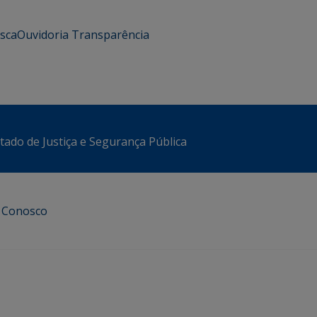
usca
Ouvidoria
Transparência
stado de Justiça e Segurança Pública
e Conosco