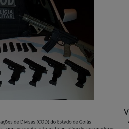
V
ações de Divisas (COD) do Estado de Goiás
s, uma escopeta, oito pistolas, além de carregadores