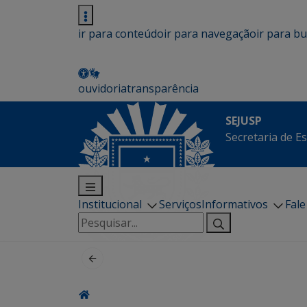
ir para conteúdo
ir para navegação
ir para b
ouvidoria
transparência
SEJUSP
Secretaria de E
Institucional
Serviços
Informativos
Fal
Pesquisar
por: